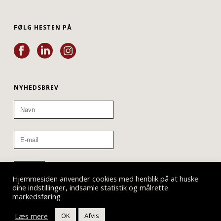
FØLG HESTEN PÅ
NYHEDSBREV
Hjemmesiden anvender cookies med henblik på at huske
dine indstillinger, indsamle statistik og målrette
markedsføring
Læs mere
OK
Afvis
Teatret ved Sorte Hest © 2019