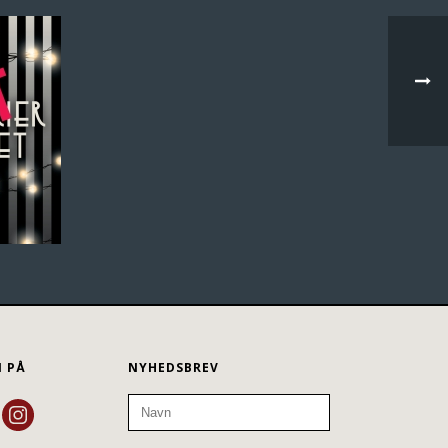
N PÅ
NYHEDSBREV