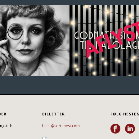
DER
BILLETTER
FØLG HESTE
ngstid:
billet@sortehest.com