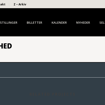
takt
Z – Arkiv
STILLINGER
BILLETTER
KALENDER
NYHEDER
SEL
HED
RELATED PROJECTS