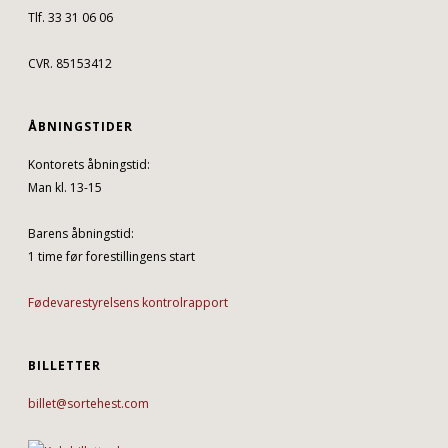
Tlf. 33 31 06 06
CVR. 85153412
ÅBNINGSTIDER
Kontorets åbningstid:
Man kl. 13-15
Barens åbningstid:
1 time før forestillingens start
Fødevarestyrelsens kontrolrapport
BILLETTER
billet@sortehest.com