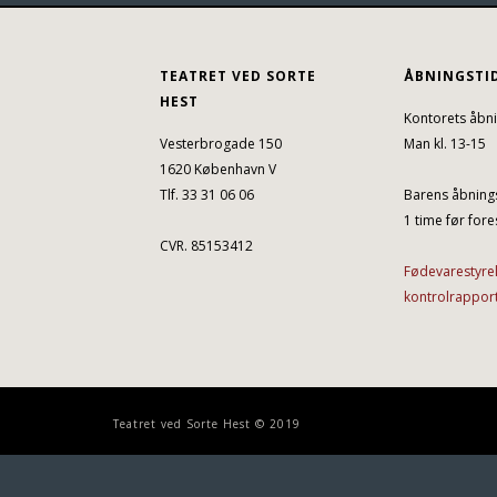
TEATRET VED SORTE
ÅBNINGSTI
HEST
Kontorets åbni
Vesterbrogade 150
Man kl. 13-15
1620 København V
Tlf. 33 31 06 06
Barens åbnings
1 time før fores
CVR. 85153412
Fødevarestyre
kontrolrappor
Teatret ved Sorte Hest © 2019