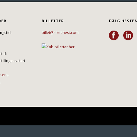
DER
BILLETTER
FØLG HESTE
ngstid:
billet@sortehest.com
tid:
tillingens start
lsens
t