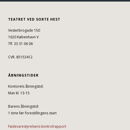
TEATRET VED SORTE HEST
Vesterbrogade 150
1620 København V
Tlf. 33 31 06 06
CVR. 85153412
ÅBNINGSTIDER
Kontorets åbningstid:
Man kl. 13-15
Barens åbningstid:
1 time før forestillingens start
Fødevarestyrelsens kontrolrapport