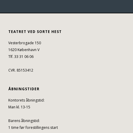
TEATRET VED SORTE HEST
Vesterbrogade 150
1620 København V
Tlf. 33 31 06 06
CVR. 85153412
ÅBNINGSTIDER
Kontorets åbningstid:
Man kl. 13-15
Barens åbningstid:
1 time før forestillingens start