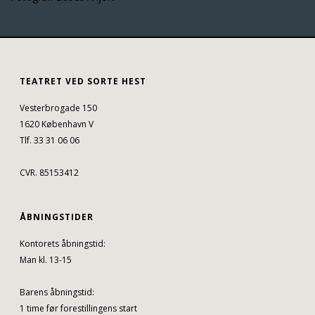
TEATRET VED SORTE HEST
Vesterbrogade 150
1620 København V
Tlf. 33 31 06 06
CVR. 85153412
ÅBNINGSTIDER
Kontorets åbningstid:
Man kl. 13-15
Barens åbningstid:
1 time før forestillingens start