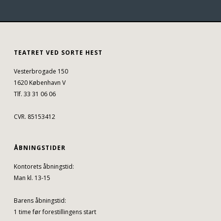
TEATRET VED SORTE HEST
Vesterbrogade 150
1620 København V
Tlf. 33 31 06 06
CVR. 85153412
ÅBNINGSTIDER
Kontorets åbningstid:
Man kl. 13-15
Barens åbningstid:
1 time før forestillingens start