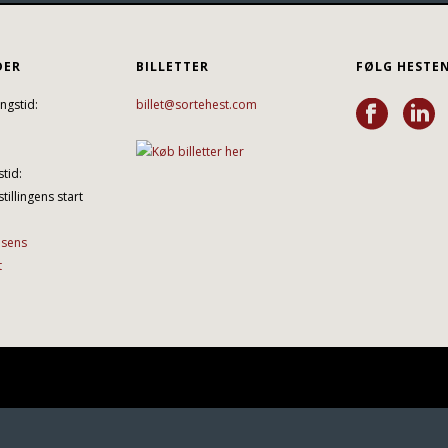
DER
BILLETTER
FØLG HESTE
ngstid:
billet@sortehest.com
tid:
tillingens start
lsens
t