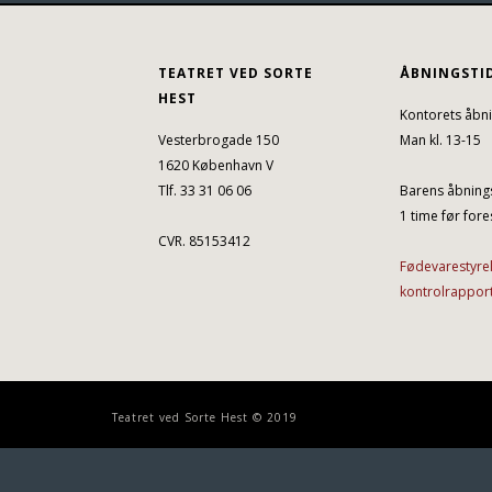
TEATRET VED SORTE
ÅBNINGSTI
HEST
Kontorets åbni
Vesterbrogade 150
Man kl. 13-15
1620 København V
Tlf. 33 31 06 06
Barens åbnings
1 time før fores
CVR. 85153412
Fødevarestyre
kontrolrappor
Teatret ved Sorte Hest © 2019