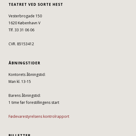
TEATRET VED SORTE HEST
Vesterbrogade 150
1620 København V
Tlf. 33 31 06 06
CVR. 85153412
ÅBNINGSTIDER
Kontorets åbningstid:
Man kl. 13-15
Barens åbningstid:
1 time før forestillingens start
Fødevarestyrelsens kontrolrapport
BILLETTER