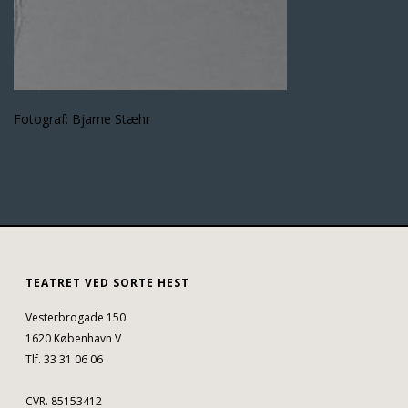
Fotograf: Bjarne Stæhr
TEATRET VED SORTE HEST
Vesterbrogade 150
1620 København V
Tlf. 33 31 06 06
CVR. 85153412