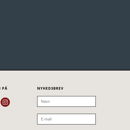
N PÅ
NYHEDSBREV