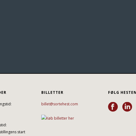
DER
BILLETTER
FØLG HESTE
ngstid:
billet@sortehest.com
tid:
tillingens start