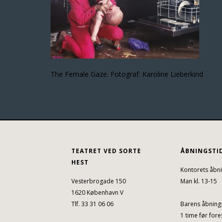
The Female Gaze. Fotograf: Karoline Lieberkind
TEATRET VED SORTE
ÅBNINGSTI
HEST
Kontorets åbni
Vesterbrogade 150
Man kl. 13-15
1620 København V
Tlf. 33 31 06 06
Barens åbnings
1 time før fores