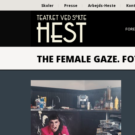
Skoler
Presse
Arbejds-Heste
Kon
FORE
THE FEMALE GAZE. F