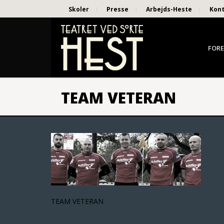
Skoler
Presse
Arbejds-Heste
Kon
FORE
TEAM VETERAN
TEAM VETERAN