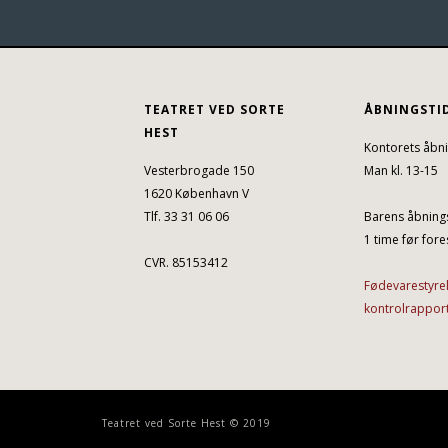
TEATRET VED SORTE
ÅBNINGSTI
HEST
Kontorets åbni
Vesterbrogade 150
Man kl. 13-15
1620 København V
Tlf. 33 31 06 06
Barens åbnings
1 time før fores
CVR. 85153412
Fødevarestyre
kontrolrappor
Teatret ved Sorte Hest © 2019