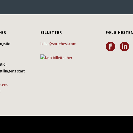
DER
BILLETTER
FØLG HESTE
ngstid:
billet@sortehest.com
tid:
tillingens start
lsens
t