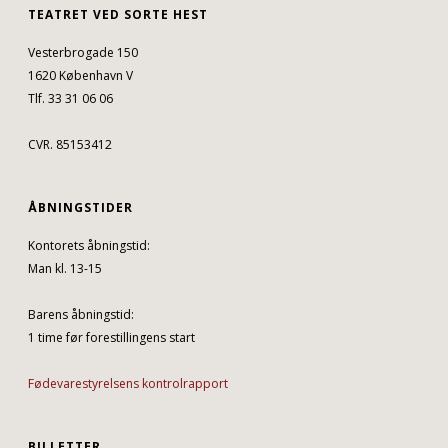
TEATRET VED SORTE HEST
Vesterbrogade 150
1620 København V
Tlf. 33 31 06 06
CVR. 85153412
ÅBNINGSTIDER
Kontorets åbningstid:
Man kl. 13-15
Barens åbningstid:
1 time før forestillingens start
Fødevarestyrelsens kontrolrapport
BILLETTER