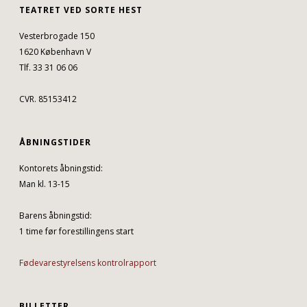
TEATRET VED SORTE HEST
Vesterbrogade 150
1620 København V
Tlf. 33 31 06 06
CVR. 85153412
ÅBNINGSTIDER
Kontorets åbningstid:
Man kl. 13-15
Barens åbningstid:
1 time før forestillingens start
Fødevarestyrelsens kontrolrapport
BILLETTER