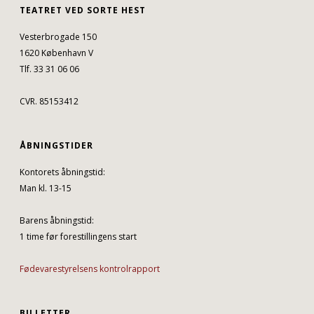
TEATRET VED SORTE HEST
Vesterbrogade 150
1620 København V
Tlf. 33 31 06 06
CVR. 85153412
ÅBNINGSTIDER
Kontorets åbningstid:
Man kl. 13-15
Barens åbningstid:
1 time før forestillingens start
Fødevarestyrelsens kontrolrapport
BILLETTER