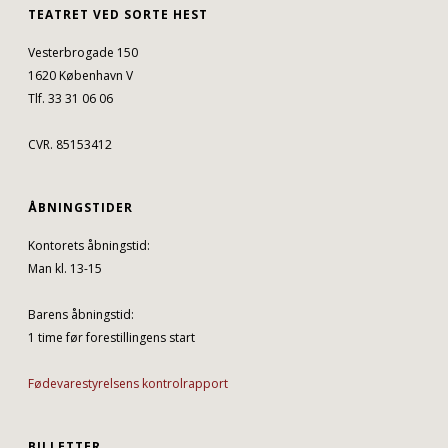
TEATRET VED SORTE HEST
Vesterbrogade 150
1620 København V
Tlf. 33 31 06 06
CVR. 85153412
ÅBNINGSTIDER
Kontorets åbningstid:
Man kl. 13-15
Barens åbningstid:
1 time før forestillingens start
Fødevarestyrelsens kontrolrapport
BILLETTER