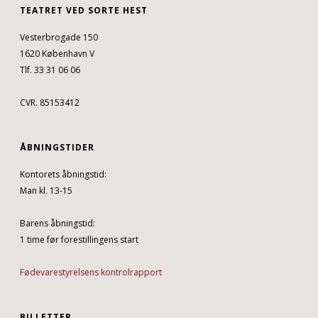
TEATRET VED SORTE HEST
Vesterbrogade 150
1620 København V
Tlf. 33 31 06 06
CVR. 85153412
ÅBNINGSTIDER
Kontorets åbningstid:
Man kl. 13-15
Barens åbningstid:
1 time før forestillingens start
Fødevarestyrelsens kontrolrapport
BILLETTER