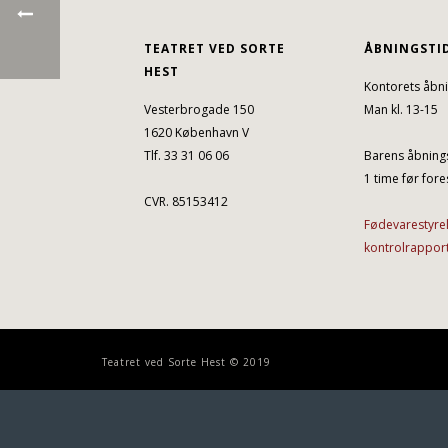
TEATRET VED SORTE
ÅBNINGSTI
HEST
Kontorets åbni
Vesterbrogade 150
Man kl. 13-15
1620 København V
Tlf. 33 31 06 06
Barens åbnings
1 time før fores
CVR. 85153412
Fødevarestyre
kontrolrappor
Teatret ved Sorte Hest © 2019