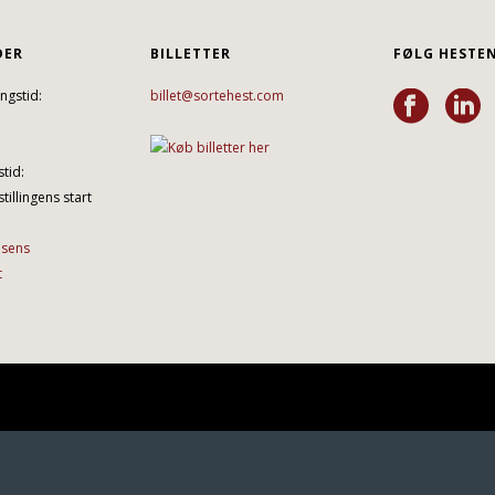
DER
BILLETTER
FØLG HESTE
ngstid:
billet@sortehest.com
tid:
tillingens start
lsens
t