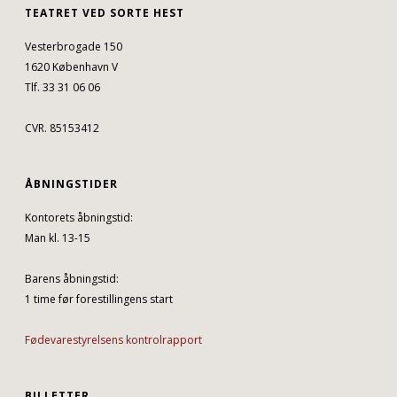
TEATRET VED SORTE HEST
Vesterbrogade 150
1620 København V
Tlf. 33 31 06 06
CVR. 85153412
ÅBNINGSTIDER
Kontorets åbningstid:
Man kl. 13-15
Barens åbningstid:
1 time før forestillingens start
Fødevarestyrelsens kontrolrapport
BILLETTER