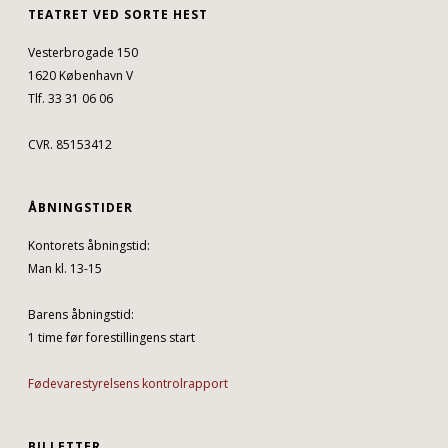
TEATRET VED SORTE HEST
Vesterbrogade 150
1620 København V
Tlf. 33 31 06 06
CVR. 85153412
ÅBNINGSTIDER
Kontorets åbningstid:
Man kl. 13-15
Barens åbningstid:
1 time før forestillingens start
Fødevarestyrelsens kontrolrapport
BILLETTER