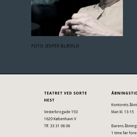
FOTO: JESPER BLÆSILD
TEATRET VED SORTE
ÅBNINGSTI
HEST
Kontorets åbni
Vesterbrogade 150
Man kl. 13-15
1620 København V
Tlf. 33 31 06 06
Barens åbnings
1 time før fores