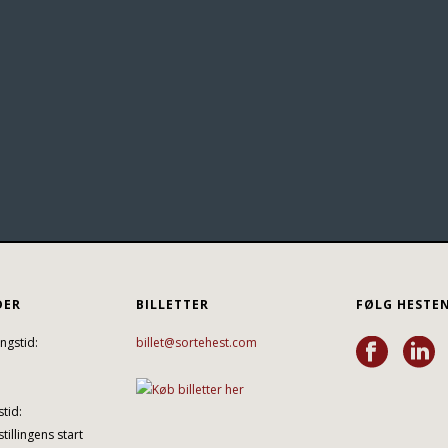
DER
BILLETTER
FØLG HESTE
ngstid:
billet@sortehest.com
tid:
tillingens start