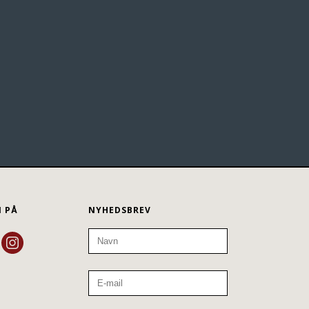
N PÅ
NYHEDSBREV