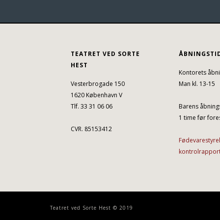
TEATRET VED SORTE
ÅBNINGSTI
HEST
Kontorets åbni
Vesterbrogade 150
Man kl. 13-15
1620 København V
Tlf. 33 31 06 06
Barens åbnings
1 time før fores
CVR. 85153412
Fødevarestyre
kontrolrappor
Teatret ved Sorte Hest © 2019