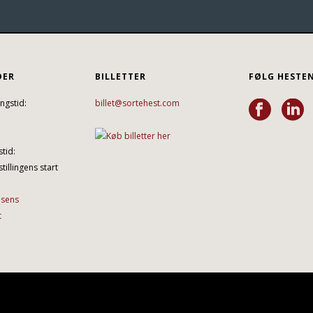
DER
BILLETTER
FØLG HESTE
ngstid:
billet@sortehest.com
tid:
tillingens start
lsens
t