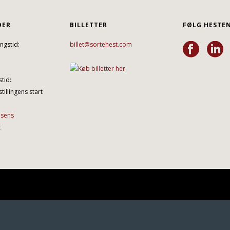
DER
BILLETTER
FØLG HESTE
ngstid:
billet@sortehest.com
tid:
tillingens start
lsens
t