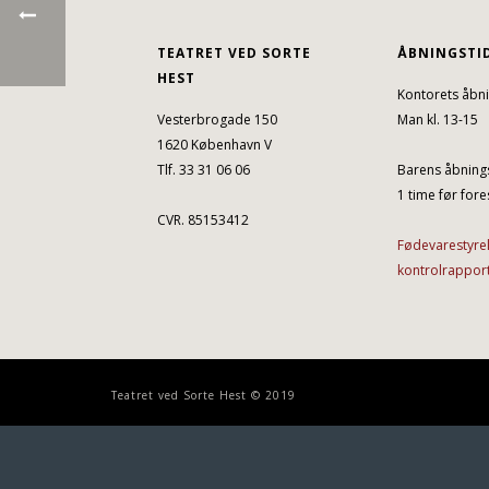
TEATRET VED SORTE
ÅBNINGSTI
HEST
Kontorets åbni
Vesterbrogade 150
Man kl. 13-15
1620 København V
Tlf. 33 31 06 06
Barens åbnings
1 time før fores
CVR. 85153412
Fødevarestyre
kontrolrappor
Teatret ved Sorte Hest © 2019