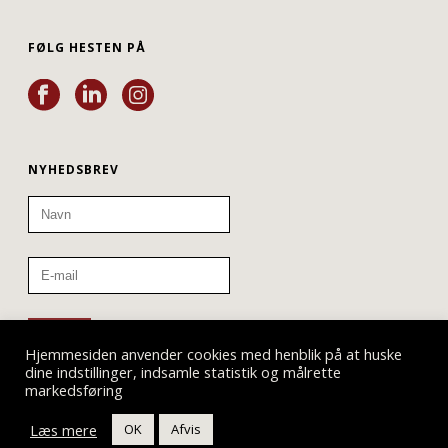
FØLG HESTEN PÅ
NYHEDSBREV
Hjemmesiden anvender cookies med henblik på at huske
dine indstillinger, indsamle statistik og målrette
markedsføring
Læs mere
OK
Afvis
Teatret ved Sorte Hest © 2019