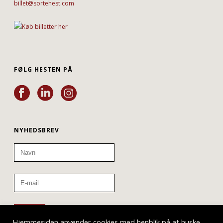
billet@sortehest.com
FØLG HESTEN PÅ
NYHEDSBREV
Hjemmesiden anvender cookies med henblik på at huske