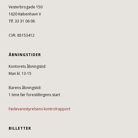
Vesterbrogade 150
1620 København V
Tlf. 33 31 06 06
CVR. 85153412
ÅBNINGSTIDER
Kontorets åbningstid:
Man kl. 13-15
Barens åbningstid:
1 time før forestillingens start
Fødevarestyrelsens kontrolrapport
BILLETTER