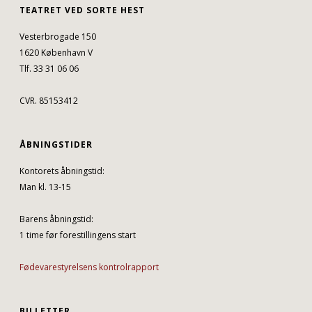
TEATRET VED SORTE HEST
Vesterbrogade 150
1620 København V
Tlf. 33 31 06 06
CVR. 85153412
ÅBNINGSTIDER
Kontorets åbningstid:
Man kl. 13-15
Barens åbningstid:
1 time før forestillingens start
Fødevarestyrelsens kontrolrapport
BILLETTER