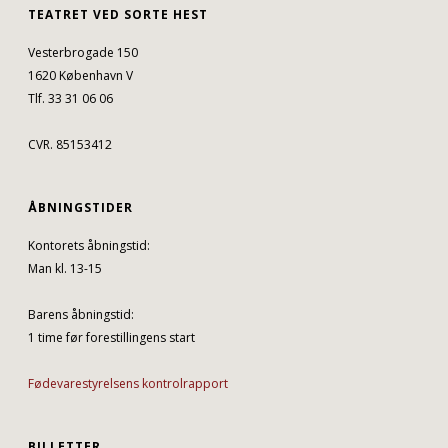
TEATRET VED SORTE HEST
Vesterbrogade 150
1620 København V
Tlf. 33 31 06 06
CVR. 85153412
ÅBNINGSTIDER
Kontorets åbningstid:
Man kl. 13-15
Barens åbningstid:
1 time før forestillingens start
Fødevarestyrelsens kontrolrapport
BILLETTER