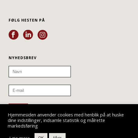
FØLG HESTEN PÅ
NYHEDSBREV
Hjemmesiden anvender cookies med henblik på at huske
dine indstillinger, indsamle statistik og målrette
markedsføring
Læs mere
OK
Afvis