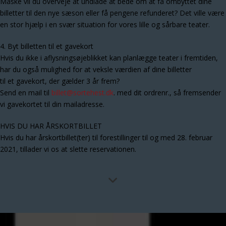
Måske vil du overveje at undlade at bede om at få ombyttet dine
billetter til den nye sæson eller få pengene refunderet? Det ville være
en stor hjælp i en svær situation for vores lille og sårbare teater.
4. Byt billetten til et gavekort
Hvis du ikke i aflysningsøjeblikket kan planlægge teater i fremtiden,
har du også mulighed for at veksle værdien af dine billetter
til et gavekort, der gælder 3 år frem?
Send en mail til
billet@sortehest.dk
. med dit ordrenr., så fremsender
vi gavekortet til din mailadresse.
HVIS DU HAR ÅRSKORTBILLET
Hvis du har årskortbillet(ter) til forestillinger til og med 28. februar
2021, tillader vi os at slette reservationen.