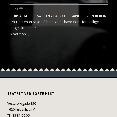
1. maj 2026
FORSALGET TIL SÆSON 2026-27 ER I GANG: BERLIN BERLIN
På Hesten er vi jo så heldige at have flere forskellige
engelsktalende [...]
Read more
TEATRET VED SORTE HEST
Vesterbrogade 150
1620 København V
Tlf. 33 31 06 06