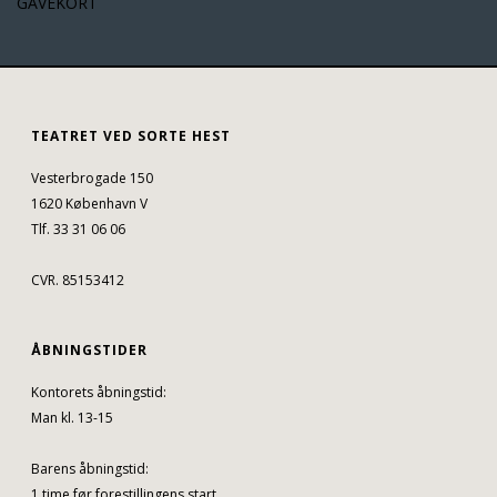
GAVEKORT
TEATRET VED SORTE HEST
Vesterbrogade 150
1620 København V
Tlf. 33 31 06 06
CVR. 85153412
ÅBNINGSTIDER
Kontorets åbningstid:
Man kl. 13-15
Barens åbningstid:
1 time før forestillingens start