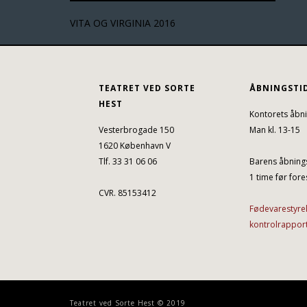
VITA OG VIRGINIA 2016
TEATRET VED SORTE
ÅBNINGSTI
HEST
Kontorets åbni
Vesterbrogade 150
Man kl. 13-15
1620 København V
Tlf. 33 31 06 06
Barens åbnings
1 time før fores
CVR. 85153412
Fødevarestyre
kontrolrappor
Teatret ved Sorte Hest © 2019