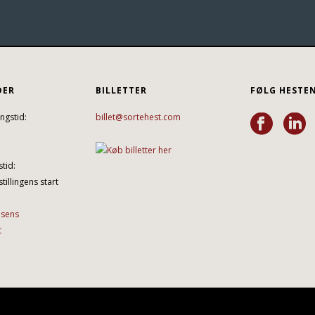
DER
BILLETTER
FØLG HESTE
ngstid:
billet@sortehest.com
tid:
tillingens start
lsens
t