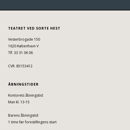
TEATRET VED SORTE HEST
Vesterbrogade 150
1620 København V
Tlf. 33 31 06 06
CVR. 85153412
ÅBNINGSTIDER
Kontorets åbningstid:
Man kl. 13-15
Barens åbningstid:
1 time før forestillingens start