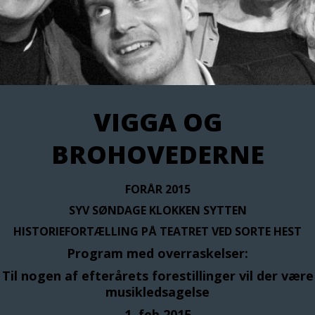
VIGGA OG
BROHOVEDERNE
FORÅR 2015
SYV SØNDAGE KLOKKEN SYTTEN
HISTORIEFORTÆLLING PÅ TEATRET VED SORTE HEST
Program med overraskelser:
Til nogen af efterårets forestillinger vil der være
musikledsagelse
1. feb.2015