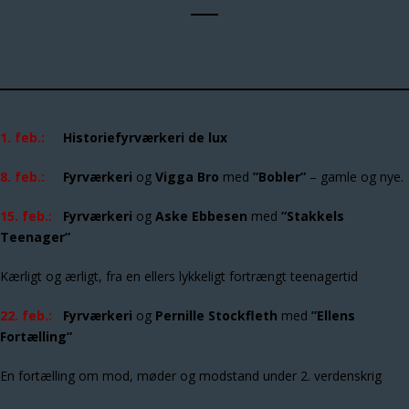
1. feb.:
Historiefyrværkeri de lux
8. feb.:
Fyrværkeri
og
Vigga Bro
med
”Bobler”
– gamle og nye.
15. feb.:
Fyrværkeri
og
Aske Ebbesen
med
”Stakkels
Teenager”
Kærligt og ærligt, fra en ellers lykkeligt fortrængt teenagertid
22. feb.:
Fyrværkeri
og
Pernille Stockfleth
med
”Ellens
Fortælling”
En fortælling om mod, møder og modstand under 2. verdenskrig