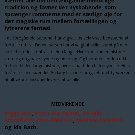
værner alle om den ældgamle mundtlige
tradition og favner det nyskabende, som
sprænger rammerne med et særligt øje for
det magiske rum mellem fortællingen og
lytterens fantasi.
I de foregående sæsoner har vi givet os selv visse benspænd at
fortælle ud fra. Denne sæson har vi valgt at stille skarpt på den
korte historie i kontrast til den lange. Hvor kort kan en historie
være og dog have dybde og udvikling. Og hvordan ser den ud i
forhold til den lange historie, hvor vi har tiden til fordybelse.
Her i
foråret er benspændet: En lang historier omgivet af et fyrværkeri
af ultrakorte historier leveret af os alle.
MEDVIRKENDE
Vigga Bro
,
Peter Hartmann
,
Pernille
Stockfleth
,
Aske Ebbesen
,
Mariane Josefsen
og Ida Bach.