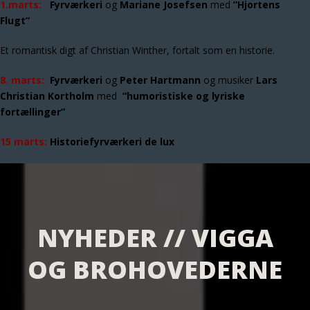
1.marts:
Fyrværkeri
og
Mariane Josefsen
med
”Hjortens
Flugt”
Et romantisk digt af Christian Winther, fortalt som en historie.
8. marts:
Fyrværkeri
og
Peter Hartmann
og
musiker
Lars
Christian Kortholm
med
”humoristiske og lyriske
fortællinger”
15 marts:
Historiefyrværkeri de lux
NYHEDER // VIGGA
OG BROHOVEDERNE