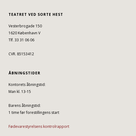
TEATRET VED SORTE HEST
Vesterbrogade 150
1620 København V
Tlf. 33 31 06 06
CVR. 85153412
ÅBNINGSTIDER
Kontorets åbningstid:
Man kl. 13-15
Barens åbningstid:
1 time før forestillingens start
Fødevarestyrelsens kontrolrapport