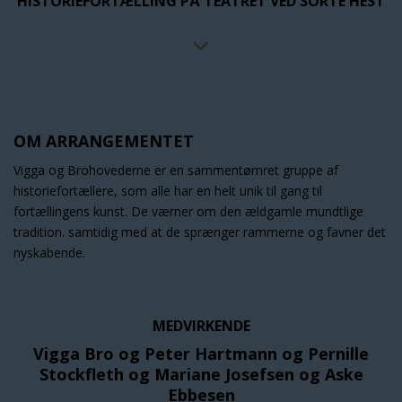
HISTORIEFORTÆLLING PÅ TEATRET VED SORTE HEST
OM ARRANGEMENTET
Vigga og Brohovederne er en sammentømret gruppe af
historiefortællere, som alle har en helt unik til gang til
fortællingens kunst. De værner om den ældgamle mundtlige
tradition. samtidig med at de sprænger rammerne og favner det
nyskabende.
MEDVIRKENDE
Vigga Bro og Peter Hartmann og Pernille
Stockfleth og Mariane Josefsen og Aske
Ebbesen