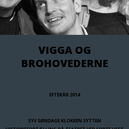
VIGGA OG
BROHOVEDERNE
EFTERÅR 2014
SYV SØNDAGE KLOKKEN SYTTEN