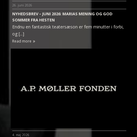
26. juni 2026
NYHEDSBREV – JUNI 2026: MARIAS MENING OG GOD
SOMMER FRA HESTEN
Endnu en fantastisk teatersæson er fem minutter i forbi,
og [...]
Read more
4. maj 2026