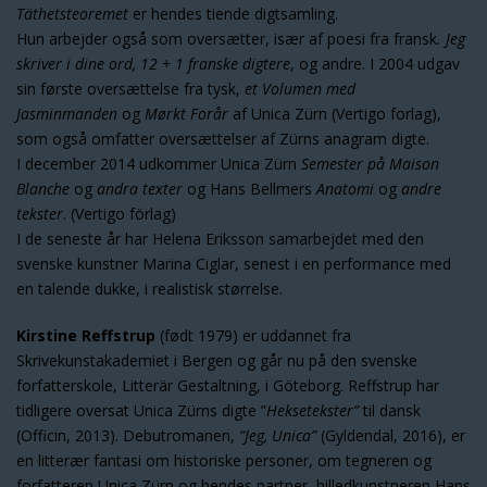
Täthetsteoremet
er hendes tiende digtsamling.
Hun arbejder også som oversætter, især af poesi fra fransk
. Jeg
skriver i dine ord, 12 + 1 franske digtere
, og andre. I 2004 udgav
sin første oversættelse fra tysk,
et Volumen med
Jasminmanden
og
Mørkt Forår
af Unica Zürn (Vertigo forlag),
som også omfatter oversættelser af Zürns anagram digte.
I december 2014 udkommer Unica Zürn
Semester på Maison
Blanche
og
andra texter
og Hans Bellmers
Anatomi
og
andre
tekster
. (Vertigo förlag)
I de seneste år har Helena Eriksson samarbejdet med den
svenske kunstner Marina Ciglar, senest i en performance med
en talende dukke, i realistisk størrelse.
Kirstine Reffstrup
(født 1979) er uddannet fra
Skrivekunstakademiet i Bergen og går nu på den svenske
forfatterskole, Litterär Gestaltning, i Göteborg. Reffstrup har
tidligere oversat Unica Zürns digte ”
Heksetekster”
til dansk
(Officin, 2013). Debutromanen,
“Jeg, Unica”
(Gyldendal, 2016), er
en litterær fantasi om historiske personer, om tegneren og
forfatteren Unica Zürn og hendes partner, billedkunstneren Hans