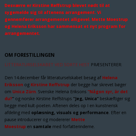
Desværre er Kirstine Reffstrup blevet nødt til at
sygemelde sig til aftenens arrangement. Vi
gennemfører arrangementet alligevel. Mette Moestrup
og Helena Eriksson har sammensat et nyt program for
arrangementet.
OM FORESTILLINGEN
LITTERATURSELSKABET VED SORTE HEST
PRÆSENTERER:
Den 14.december får litteraturselskabet besøg af
Helena
Eriksson
og
Kirstine Reffstrup
der begge har skrevet bøger
om
Unica Zürn
.
Svenske Helena Eriksons
“
Någon syr, är det
du?
”
og norske Kirstine Reffstrups
“Jeg, Unica”
beskæftiger sig
begge med kult-poeten. Aftenen deles op I en kunstnerisk
afdeling med
oplæsning,
visuals og performance
. Efter en
pause introducerer og modererer
Mette
Moestrup
en
samtale
med forfatterinderne.