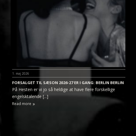
1. maj 2026
FORSALGET TIL SÆSON 2026-27 ER I GANG: BERLIN BERLIN
På Hesten er vi jo så heldige at have flere forskellige
engelsktalende [...]
Read more