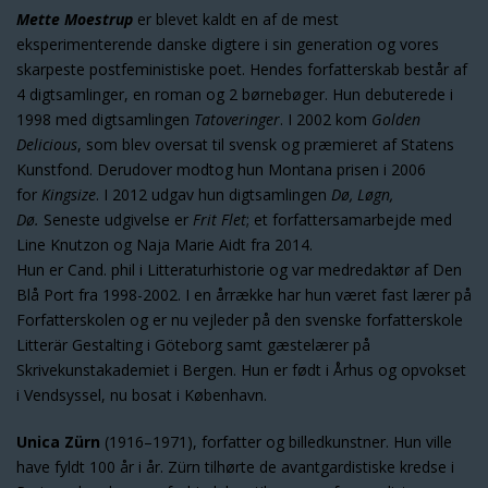
Mette Moestrup
er blevet kaldt en af de mest
eksperimenterende danske digtere i sin generation og vores
skarpeste postfeministiske poet. Hendes forfatterskab består af
4 digtsamlinger, en roman og 2 børnebøger. Hun debuterede i
1998 med digtsamlingen
Tatoveringer
. I 2002 kom
Golden
Delicious
, som blev oversat til svensk og præmieret af Statens
Kunstfond. Derudover modtog hun Montana prisen i 2006
for
Kingsize
. I 2012 udgav hun digtsamlingen
Dø, Løgn,
Dø.
Seneste udgivelse er
Frit Flet
; et forfattersamarbejde med
Line Knutzon og Naja Marie Aidt fra 2014.
Hun er Cand. phil i Litteraturhistorie og var medredaktør af Den
Blå Port fra 1998-2002. I en årrække har hun været fast lærer på
Forfatterskolen og er nu vejleder på den svenske forfatterskole
Litterär Gestalting i Göteborg samt gæstelærer på
Skrivekunstakademiet i Bergen. Hun er født i Århus og opvokset
i Vendsyssel, nu bosat i København.
Unica Zürn
(1916–1971), forfatter og billedkunstner. Hun ville
have fyldt 100 år i år. Zürn tilhørte de avantgardistiske kredse i