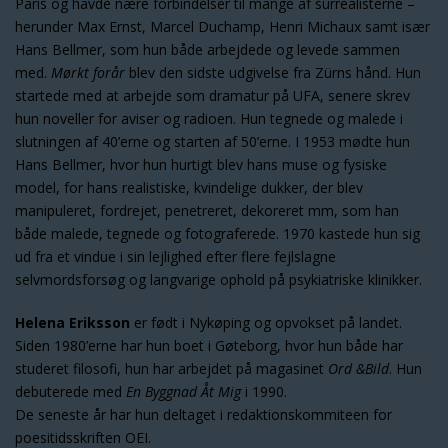
Paris og havde nære forbindelser til mange af surrealisterne –
herunder Max Ernst, Marcel Duchamp, Henri Michaux samt især
Hans Bellmer, som hun både arbejdede og levede sammen
med.
Mørkt forår
blev den sidste udgivelse fra Zürns hånd. Hun
startede med at arbejde som dramatur på UFA, senere skrev
hun noveller for aviser og radioen. Hun tegnede og malede i
slutningen af 40’erne og starten af 50’erne. I 1953 mødte hun
Hans Bellmer, hvor hun hurtigt blev hans muse og fysiske
model, for hans realistiske, kvindelige dukker, der blev
manipuleret, fordrejet, penetreret, dekoreret mm, som han
både malede, tegnede og fotograferede. 1970 kastede hun sig
ud fra et vindue i sin lejlighed efter flere fejlslagne
selvmordsforsøg og langvarige ophold på psykiatriske klinikker.
Helena Eriksson
er født i Nykøping og opvokset på landet.
Siden 1980’erne har hun boet i Gøteborg, hvor hun både har
studeret filosofi, hun har arbejdet på magasinet
Ord &Bild
. Hun
debuterede med
En Byggnad Åt Mig
i 1990.
De seneste år har hun deltaget i redaktionskommiteen for
poesitidsskriften OEI.