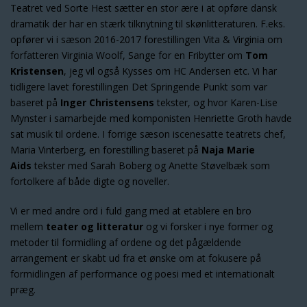
Teatret ved Sorte Hest sætter en stor ære i at opføre dansk
dramatik der har en stærk tilknytning til skønlitteraturen. F.eks.
opfører vi i sæson 2016-2017 forestillingen Vita & Virginia om
forfatteren Virginia Woolf, Sange for en Fribytter om
Tom
Kristensen
, jeg vil også Kysses om HC Andersen etc. Vi har
tidligere lavet forestillingen Det Springende Punkt som var
baseret på
Inger Christensens
tekster, og hvor Karen-Lise
Mynster i samarbejde med komponisten Henriette Groth havde
sat musik til ordene. I forrige sæson iscenesatte teatrets chef,
Maria Vinterberg, en forestilling baseret på
Naja Marie
Aids
tekster med Sarah Boberg og Anette Støvelbæk som
fortolkere af både digte og noveller.
Vi er med andre ord i fuld gang med at etablere en bro
mellem
teater og litteratur
og vi forsker i nye former og
metoder til formidling af ordene og det pågældende
arrangement er skabt ud fra et ønske om at fokusere på
formidlingen af performance og poesi med et internationalt
præg.