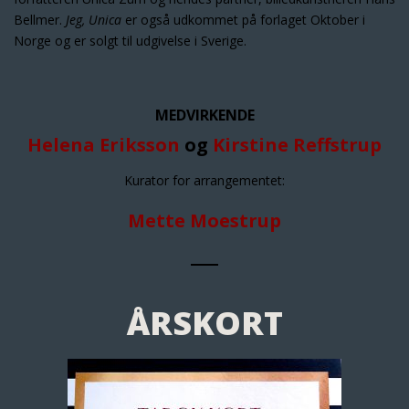
Bellmer.
Jeg, Unica
er også udkommet på forlaget Oktober i
Norge og er solgt til udgivelse i Sverige.
MEDVIRKENDE
Helena Eriksson
og
Kirstine Reffstrup
Kurator for arrangementet:
Mette Moestrup
ÅRSKORT