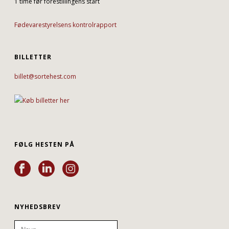
1 time før forestillingens start
Fødevarestyrelsens kontrolrapport
BILLETTER
billet@sortehest.com
FØLG HESTEN PÅ
NYHEDSBREV