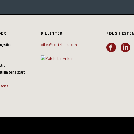
DER
BILLETTER
FØLG HESTE
ngstid:
billet@sortehest.com
tid:
tillingens start
lsens
t