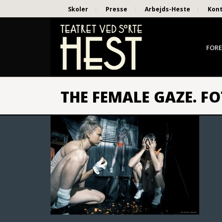
Skoler
Presse
Arbejds-Heste
Kon
FORE
THE FEMALE GAZE. F