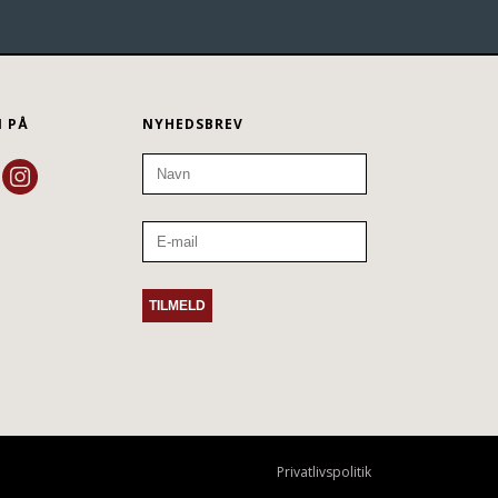
N PÅ
NYHEDSBREV
Privatlivspolitik