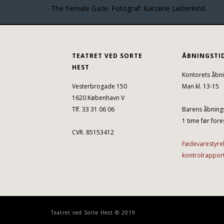
The Female Gaze. Fotograf: Karoline Lieberkind
TEATRET VED SORTE
ÅBNINGSTI
HEST
Kontorets åbni
Vesterbrogade 150
Man kl. 13-15
1620 København V
Tlf. 33 31 06 06
Barens åbnings
1 time før fores
CVR. 85153412
Fødevarestyre
kontrolrappor
Teatret ved Sorte Hest © 2019