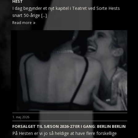
HEST
I dag begynder et nyt kapitel i Teatret ved Sorte Hests
snart 50-årige [...]
Read more
1. maj 2026
FORSALGET TIL SÆSON 2026-27 ER I GANG: BERLIN BERLIN
På Hesten er vi jo så heldige at have flere forskellige