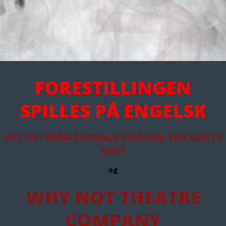
FORESTILLINGEN
SPILLES PÅ ENGELSK
DET INTERNATIONALE SELSKAB VED SORTE
HEST
og
WHY NOT THEATRE
COMPANY