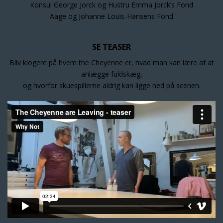
Konsul George Jorck og Hustru Emma Jorck’s Fond
Aage og Johanne Louis-Hansens Fond
SE TEASER
Bliv klogere på hvem the Cheyenne er, hvad man kan lære af at
anlægge fuldskæg,
og hvorfor skuespillerne aldrig kan ligge ned på scenen.