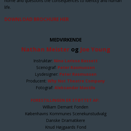
home and questions the consequences to identity and human
life.
DOWNLOAD BROCHURE HER
MEDVIRKENDE
Nathan Meister
og
Joe Young
Instruktør:
Nina Larissa Bassett
Scenograf:
Peter Rasmussen
Lysdesigner:
Peter Rasmussen
Producent:
Why Not Theatre Company
Fotograf:
Aleksandar Mastilo
FORESTILLINGEN ER STØTTET AF:
William Demant Fonden
Københavns Kommunes Scenekunstudvalg
Danske Dramatikere
Knud Højgaards Fond