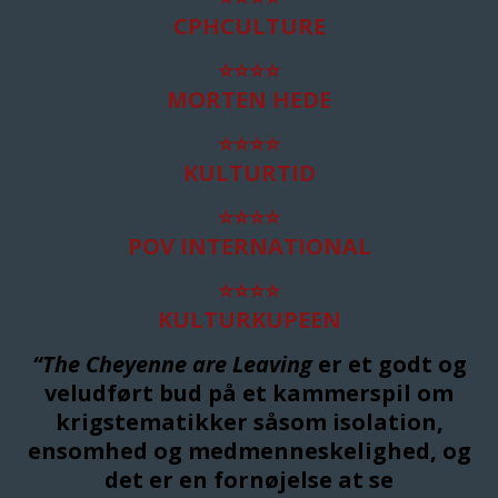
CPHCULTURE
⭐
⭐
⭐
⭐
MORTEN HEDE
⭐
⭐
⭐
⭐
KULTURTID
⭐
⭐
⭐
⭐
POV INTERNATIONAL
⭐
⭐
⭐
⭐
KULTURKUPEEN
“The Cheyenne are Leaving
er et godt og
veludført bud på et kammerspil om
krigstematikker såsom isolation,
ensomhed og medmenneskelighed, og
det er en fornøjelse at se