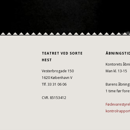
TEATRET VED SORTE
ÅBNINGSTI
HEST
Kontorets åbni
Vesterbrogade 150
Man kl. 13-15
1620 København V
Tlf. 33 31 06 06
Barens åbnings
1 time før fores
CVR. 85153412
Fødevarestyre
kontrolrappor