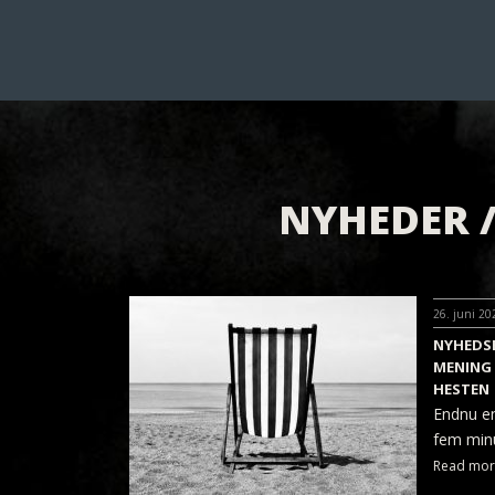
NYHEDER /
26. juni 20
NYHEDSB
MENING
HESTEN
Endnu en
fem minut
Read mor