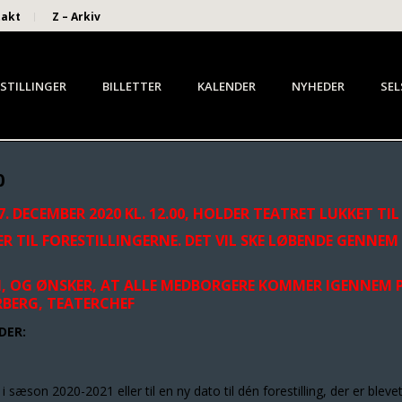
takt
Z – Arkiv
STILLINGER
BILLETTER
KALENDER
NYHEDER
SEL
0
DECEMBER 2020 KL. 12.00, HOLDER TEATRET LUKKET TIL 
R TIL FORESTILLINGERNE. DET VIL SKE LØBENDE GENNEM 
N, OG ØNSKER, AT ALLE MEDBORGERE KOMMER IGENNEM PE
RBERG, TEATERCHEF
DER:
ng i sæson 2020-2021 eller til en ny dato til dén forestilling, der er blevet