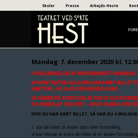
Skoler
Presse
Arbejds-Heste
Kon
FORE
Mandag 7. december 2020 kl. 12.0
I FORLÆNGELSE AF PRESSEMØDET MANDAG 7. 
VI KONTAKTER ALLE DER HAR KØBT BILLETTE
HØJTRYK, SÅ ALLE FÅR BESKED ASAP.
VI HÅBER PÅ FORSTÅELSE FOR SITUATIONE
PÅ VEGNE AF TEATRET –
MVH. MARIA VINTE
HVIS DU HAR KØBT BILLET, SÅ HAR DU 4 MULIGHE
1. Byt din billet til anden dato eller forestilling
Vi kan tilbyde at bytte din billet til en anden forestilli