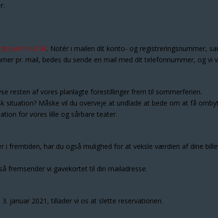
r.
et@sortehest.dk
. Notér i mailen dit konto- og registreringsnummer, samt
ummer pr. mail, bedes du sende en mail med dit telefonnummer, og vi vi
e resten af vores planlagte forestillinger frem til sommerferien.
sk situation? Måske vil du overveje at undlade at bede om at få ombytt
ation for vores lille og sårbare teater.
r i fremtiden, har du også mulighed for at veksle værdien af dine bille
 så fremsender vi gavekortet til din mailadresse.
ed 3. januar 2021, tillader vi os at slette reservationen.