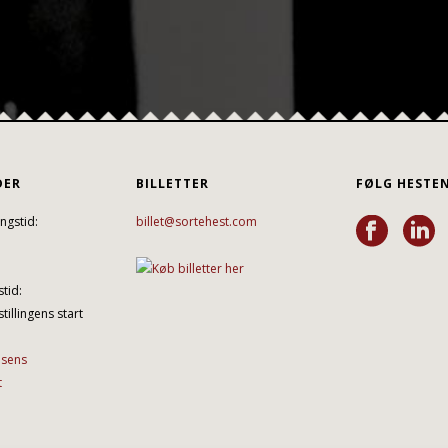
DER
BILLETTER
FØLG HESTE
ngstid:
billet@sortehest.com
tid:
tillingens start
lsens
t