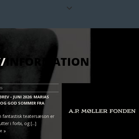
/
INFORMATION OM CO
26
REV – JUNI 2026: MARIAS
 OG GOD SOMMER FRA
 fantastisk teatersæson er
ter i forbi, og [...]
e