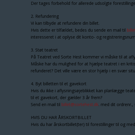
Der tages forbehold for allerede udsolgte forestillinge
2. Refundering
Vi kan tilbyde at refundere din billet.
Hvis dette er tilfældet, bedes du sende en mail til
bill
interesseret i at oplyse dit konto- og registreringsn
3. Støt teatret
På Teatret ved Sorte Hest kommer vi måske til at aflys
Måske har du mulighed for at hjælpe teatret i en kriti
refunderet? Det ville være en stor hjælp i en svær situ
4. Byt billetten til et gavekort
Hvis du ikke i aflysningsøjeblikket kan planlægge teate
til et gavekort, der gælder 3 år frem?
Send en mail til
billet@sortehest.dk
. med dit ordrenr.,
HVIS DU HAR ÅRSKORTBILLET
Hvis du har årskortbillet(ter) til forestillinger til og m