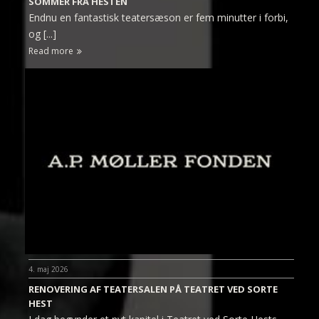
SOMMER FRA HESTEN
Endnu en fantastisk teatersæson er fem minutter i forbi,
og [...]
Read more
4. maj 2026
RENOVERING AF TEATERSALEN PÅ TEATRET VED SORTE
HEST