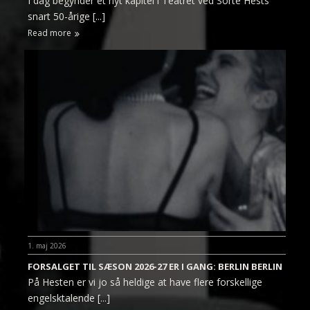
I dag begynder et nyt kapitel i Teatret ved Sorte Hests
snart 50-årige [...]
Read more
1. maj 2026
FORSALGET TIL SÆSON 2026-27 ER I GANG: BERLIN BERLIN
På Hesten er vi jo så heldige at have flere forskellige
engelsktalende [...]