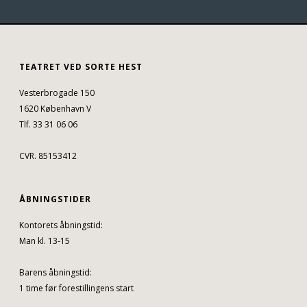
TEATRET VED SORTE HEST
Vesterbrogade 150
1620 København V
Tlf. 33 31 06 06
CVR. 85153412
ÅBNINGSTIDER
Kontorets åbningstid:
Man kl. 13-15
Barens åbningstid:
1 time før forestillingens start