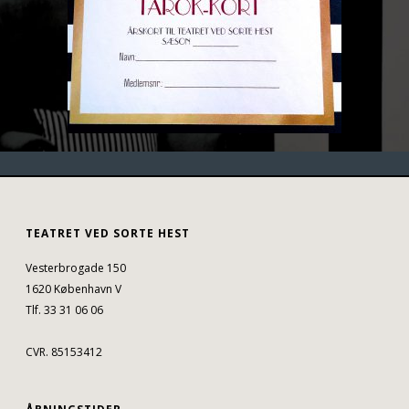
TEATRET VED SORTE HEST
Vesterbrogade 150
1620 København V
Tlf. 33 31 06 06
CVR. 85153412