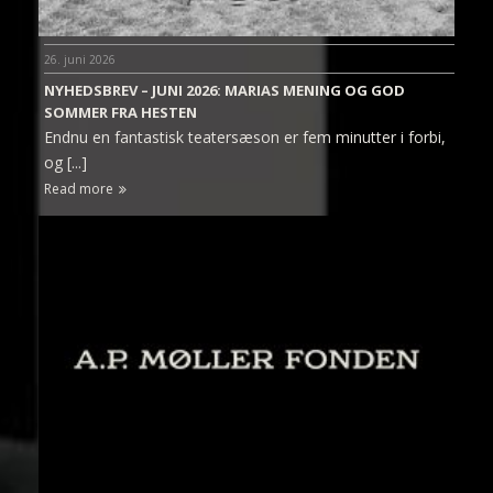
26. juni 2026
NYHEDSBREV – JUNI 2026: MARIAS MENING OG GOD
SOMMER FRA HESTEN
Endnu en fantastisk teatersæson er fem minutter i forbi,
og [...]
Read more