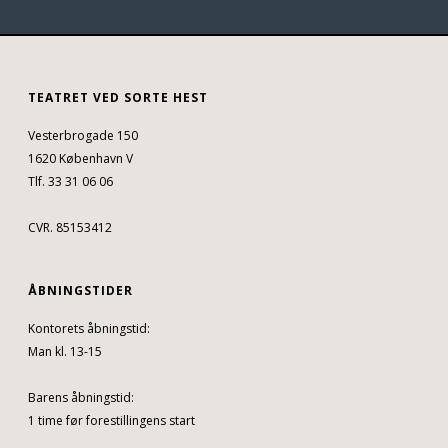
TEATRET VED SORTE HEST
Vesterbrogade 150
1620 København V
Tlf. 33 31 06 06
CVR. 85153412
ÅBNINGSTIDER
Kontorets åbningstid:
Man kl. 13-15
Barens åbningstid:
1 time før forestillingens start