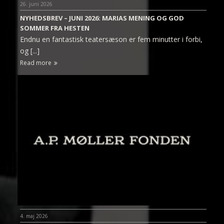
26. juni 2026
NYHEDSBREV – JUNI 2026: MARIAS MENING OG GOD
SOMMER FRA HESTEN
Endnu en fantastisk teatersæson er fem minutter i forbi,
og [...]
Read more
4. maj 2026