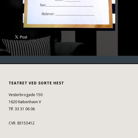
TEATRET VED SORTE HEST
Vesterbrogade 150
1620 København V
Tlf. 33 31 06 06
CVR. 85153412