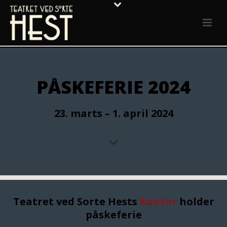
PÅSKEFERIE 2024
23. marts – 1. april 2024
Teatret ved Sorte Hests
kontor
holder
påskeferie