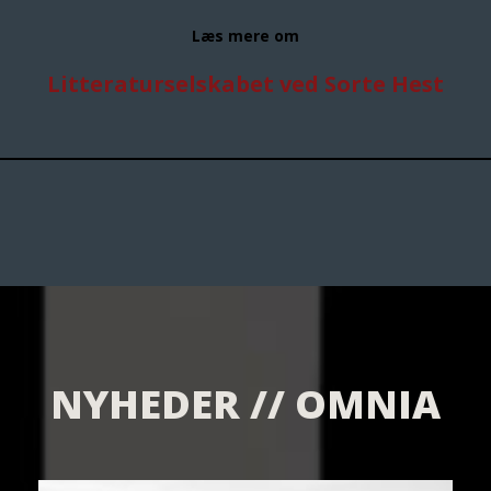
Læs mere om
Litteraturselskabet ved Sorte Hest
NYHEDER // OMNIA