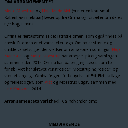
OM ARRANGEMENTET
Mette Moestrup
og
Naja Marie Aidt
(hun er en kort smut i
København i februar) læser op fra Omina og fortæller om deres
nye bog, Omina.
Omina er flertalsform af det latinske omen, som også findes på
dansk. Et omen er et varsel eller tegn. Omina er stærke og
dunkle varselsdigte, der kredser om amazonen som figur.
Naja
Marie Aidt
og
Mette Moestrup
har arbejdet på digtsamlingen
sammen siden 2014. Omina kan på en gang læses som to
forløb (Aidt har skrevet venstresider, Moestrup højresider) og
som ét langdigt. Omina følger i forlængelse af Frit Flet, kollage-
og fællesbogen, som
Aidt
og Moestrup udgav sammen med
Line Knutzon
i 2014.
Arrangementets varighed:
Ca. halvanden time
MEDVIRKENDE