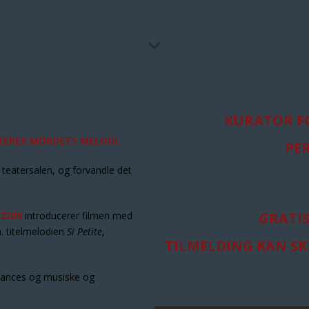
KURATOR F
ERER MORDETS MELODI.
PE
i teatersalen, og forvandle det
TZON
introducerer filmen med
GRATI
a. titelmelodien
Si Petite
,
TILMELDING KAN SK
mances og musiske og