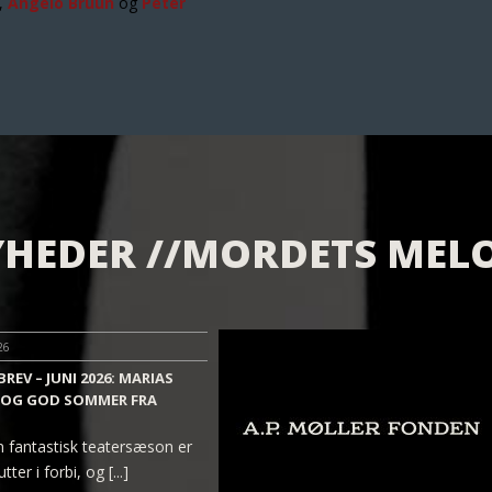
,
Angelo Bruun
og
Peter
HEDER //MORDETS MEL
26
REV – JUNI 2026: MARIAS
 OG GOD SOMMER FRA
 fantastisk teatersæson er
ter i forbi, og [...]