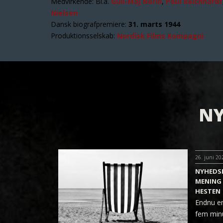
Medvirkende: Bl.a.
Gull-Maj Norin
,
Poul Reichhardt
Nielsen
Dansk biografpremiere:
31. marts 1944
Produktionsselskab:
Nordisk Films Kompagni
NY
26. juni 20
NYHEDSB
MENING
HESTEN
Endnu en
fem minut