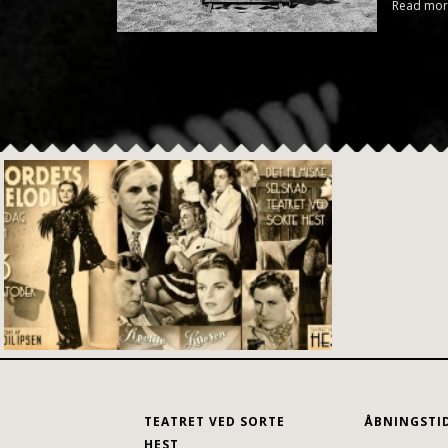
Read mor
TEATRET VED SORTE
ÅBNINGSTI
HEST