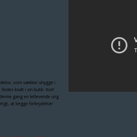
rydelse, som vækker uhygge i
ndes kvalt i sin butik. Kort
r denne gang en letlevende ung
rtigt, at begge forbrydelser