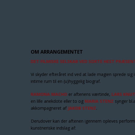
OM ARRANGEMENTET
DET FILMISKE SELSKAB VED SORTE HEST
PRÆSENT
Vi skyder efteråret ind ved at lade magien sprede sig 
intime rum til en (u)hyggelig biograf.
RAMONA MACHO
er aftenens værtinde,
LARS KNU
en lille anekdote eller to og
MARIA STENZ
synger bl.
akkompagneret af
JAKOB STENZ
.
Derudover kan der aftenen igennem opleves perfor
kunstneriske indslag af: