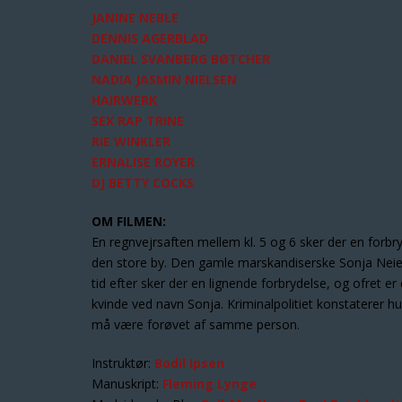
JANINE NEBLE
DENNIS AGERBLAD
DANIEL SVANBERG BØTCHER
NADIA JASMIN NIELSEN
HAIRWERK
SEX RAP TRINE
RIE WINKLER
ERNALISE ROYER
DJ BETTY COCKS
OM FILMEN:
En regnvejrsaften mellem kl. 5 og 6 sker der en forb
den store by. Den gamle marskandiserske Sonja Neie fi
tid efter sker der en lignende forbrydelse, og ofret e
kvinde ved navn Sonja. Kriminalpolitiet konstaterer hu
må være forøvet af samme person.
Instruktør:
Bodil Ipsen
Manuskript:
Fleming Lynge