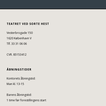
TEATRET VED SORTE HEST
Vesterbrogade 150
1620 København V
Tlf. 33 31 06 06
CVR. 85153412
ÅBNINGSTIDER
Kontorets åbningstid:
Man kl. 13-15
Barens åbningstid:
1 time før forestillingens start