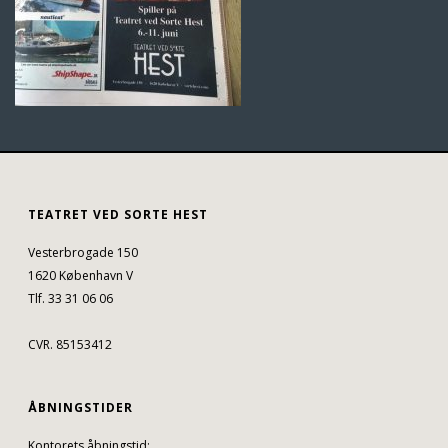
TEATRET VED SORTE HEST
Vesterbrogade 150
1620 København V
Tlf. 33 31 06 06
CVR. 85153412
ÅBNINGSTIDER
Kontorets åbningstid: