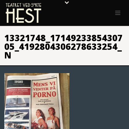
13321748_17149233854307
05_4192804306278633254_
N