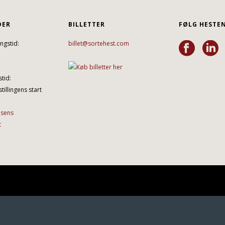
DER
BILLETTER
FØLG HESTE
ngstid:
billet@sortehest.com
tid:
tillingens start
lsens
t