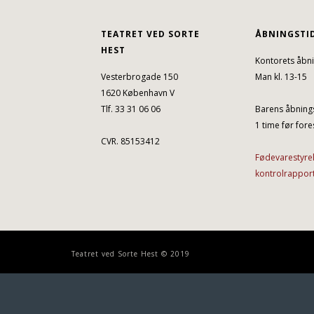
TEATRET VED SORTE
ÅBNINGSTI
HEST
Kontorets åbni
Vesterbrogade 150
Man kl. 13-15
1620 København V
Tlf. 33 31 06 06
Barens åbnings
1 time før fores
CVR. 85153412
Fødevarestyre
kontrolrappor
Teatret ved Sorte Hest © 2019