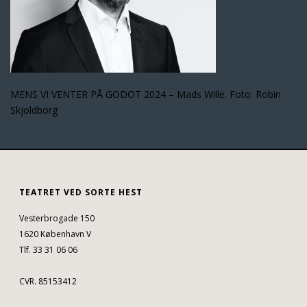
MENS VI VENTER PÅ GODOT 2024 – Mads Wille. Foto: Robin
Skjoldborg
TEATRET VED SORTE HEST
Vesterbrogade 150
1620 København V
Tlf. 33 31 06 06
CVR. 85153412